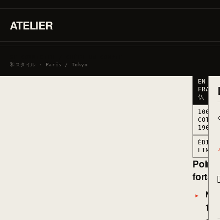
190G/M
·
MARQUÉ
ATELIER
EN
FRANCE
● STO
BAS ·
SE CONNECTER / CRÉER UN COMPTE
RESTA
和スタイル · Paris / Tokyo
MARQU
EN
FRANC
仏
100%
COTON
190G/
ÉDITI
LIMIT
Point
forts
Mat
10