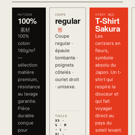
MATIÈRE
COUPE
STORY 物語
100%
regular
T-Shirt
Sakura
素材
形
100%
Coupe
Les
coton
regular ·
cerisiers en
190g/m²
épaule
fleurs,
—
tombante ·
symbole
sélection
poignets
absolu du
matière
côtelés ·
Japon. Un t-
premium,
ourlet droit
shirt qui
résistance
· unisexe.
respire la
au lavage
douceur et
garantie.
qui fait
Pièce
voyager
durable
direct au
TAILLE
XS ·
conçue
pays du
S · M
pour
soleil levant.
· L ·
XL ·