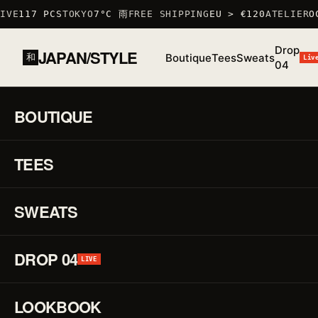
VE
117 PCS
TOKYO
7°C 雨
FREE SHIPPING
EU > €120
ATELIER
OC
Drop
JAPAN/STYLE
Boutique
Tees
Sweats
和
Liv
04
ACCUEIL
/
BOUTIQUE
/
TSHIRTS
/
T-SHIRT SAKURA
BOUTIQUE
01 / 03
S/S 26
·
TEES
STOCK BAS · 6 RESTANTS
♡
TSHIRT
T-
↗
Shi
SWEATS
Sa
DROP 04
LIVE
RÉF.
TSHIRT
·
LOOKBOOK
100%
COTON