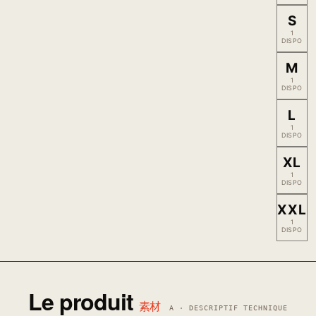
S
1
DISPO
M
1
DISPO
L
1
DISPO
XL
1
DISPO
XXL
1
DISPO
Le produit
素材
A · DESCRIPTIF TECHNIQUE