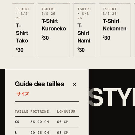
TSHIRT
TSHIRT ·
TSHIRT
TSHIRT ·
· S/S
S/S 26
· S/S
S/S 26
26
26
T-Shirt
T-Shirt
T-
T-
Kuroneko
Nekomen
Shirt
Shirt
30
30
€
€
Tako
Nami
30
30
€
€
JAPAN/STY
Guide des tailles
×
サイズ
TAILLE
POITRINE
LONGUEUR
和
XS
86–90 CM
66 CM
S
90–96 CM
68 CM