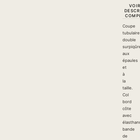
VOIR
DESCR
COMPL
Coupe
tubulaire
double
surpiqûr
aux
épaules
et
à
la
taille.
Col
bord
côte
avec
élasthan
bande
de