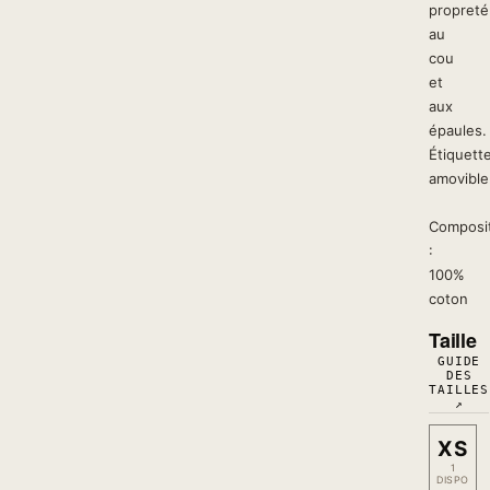
propreté
au
cou
et
aux
épaules.
Étiquett
amovible
Composi
:
100%
coton
Taille
GUIDE
DES
TAILLES
↗
XS
1
DISPO