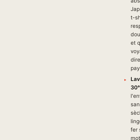
abs
Jap
t-sh
resp
dou
et q
voy
dir
pay
La
30°
l'en
san
sèc
lin
fer 
mot