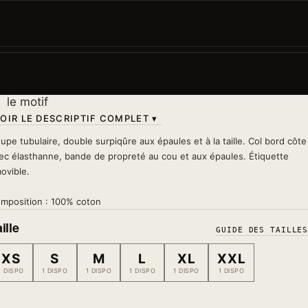
Esthétique zen, beauté de l'imparfait. Un t-shirt
minimaliste pour ceux qui préfèrent la subtilité au tape
à-l'œil.
Lavage 30°
— à l'envers, sans sèche-linge, sans fer s
le motif
OIR LE DESCRIPTIF COMPLET ▾
upe tubulaire, double surpiqûre aux épaules et à la taille. Col bord côte
ec élasthanne, bande de propreté au cou et aux épaules. Étiquette
ovible.
mposition : 100% coton
ille
GUIDE DES TAILLE
XS
S
M
L
XL
XXL
1 DISPO
1 DISPO
1 DISPO
1 DISPO
1 DISPO
1 DISPO