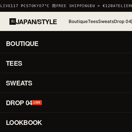
IVE
117 PCS
TOKYO
7°C 雨
FREE SHIPPING
EU > €120
ATELIER
O
JAPAN/STYLE
Boutique
Tees
Sweats
Drop 04
和
ACCUEIL
/
BOUTIQUE
/
TSHIRTS
/
T-SHIRT WABI
BOUTIQUE
01 / 03
S
TEES
STOCK BAS · 6 RESTANTS
♡
↗
R
F
SWEATS
DROP 04
P
LIVE
LOOKBOOK