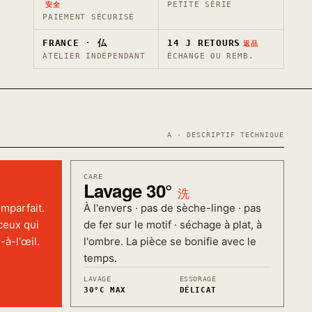
PETITE SÉRIE
安全
PAIEMENT SÉCURISÉ
FRANCE · 仏
14 J RETOURS
返品
ATELIER INDÉPENDANT
ÉCHANGE OU REMB.
A · DESCRIPTIF TECHNIQUE
CARE
Lavage 30°
洗
imparfait.
À l'envers · pas de sèche-linge · pas
ceux qui
de fer sur le motif · séchage à plat, à
-à-l'œil.
l'ombre. La pièce se bonifie avec le
temps.
LAVAGE
ESSORAGE
30°C MAX
DÉLICAT