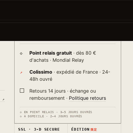
AJOUTER AU PANIER
−
+
→
-
♡
Livraison
ur
送り
Point relais gratuit
· dès 80 €
d'achats · Mondial Relay
Colissimo
· expédié de France · 24-
48h ouvré
Retours 14 jours · échange ou
remboursement ·
Politique retours
S ↗
◇ EN POINT RELAIS · 3–5 JOURS OUVRÉS
◇ À DOMICILE · 2–4 JOURS OUVRÉS
SSL · 3-D SECURE
ÉDITION
限定