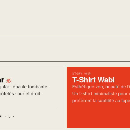
STORY 物語
ar
T-Shirt Wabi
形
ular · épaule tombante ·
Esthétique zen, beauté de l'
ôtelés · ourlet droit ·
Un t-shirt minimaliste pour 
préfèrent la subtilité au tape
M · L ·