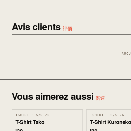
Avis clients
評価
AUCU
Vous aimerez aussi
関連
TSHIRT · S/S 26
TSHIRT · S/S 26
T-Shirt Tako
T-Shirt Kuronek
€
€