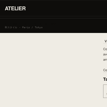
ATELIER
SE CONNECTER / CRÉER UN COMPTE
和スタイル · Paris / Tokyo
V
Co
av
am
Co
Ta