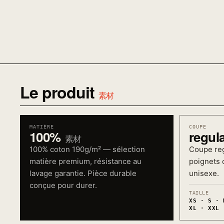
Le produit
素材
MATIÈRE
COUPE
100%
regul
素材
100% coton 190g/m² — sélection
Coupe reg
matière premium, résistance au
poignets c
lavage garantie. Pièce durable
unisexe.
conçue pour durer.
TAILLE
XS · S · 
XL · XXL