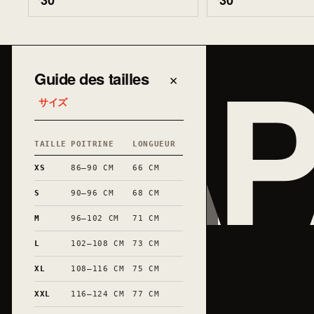
30
30
JAP
Guide des tailles
×
サイズ
TAILLE
POITRINE
LONGUEUR
XS
86–90 CM
66 CM
S
90–96 CM
68 CM
M
96–102 CM
71 CM
L
102–108 CM
73 CM
XL
108–116 CM
75 CM
XXL
116–124 CM
77 CM