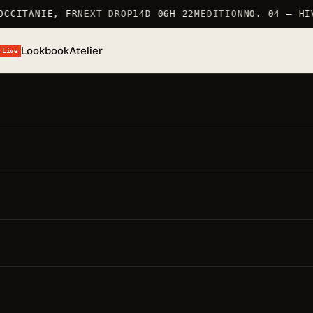
CCITANIE, FR
NEXT DROP
14D 06H 22M
EDITION
NO. 04 — HIV
Lookbook
Atelier
Live
/S 26 · TSHIRT
T-Shirt Wabi
ÉF. TSHIRT_WABI · 100% COTON 190G/M² · MARQUÉ EN
RANCE
● STOCK BAS · 6 RESTANTS
MARQUÉ EN FRANCE 仏
100% COTON 190G/M²
ÉDITION LIMITÉE
oints forts
要点
Matière · 100% coton 190g/m²
— production soignée,
pièce durable
Coupe · regular
— unisexe, épaule tombante