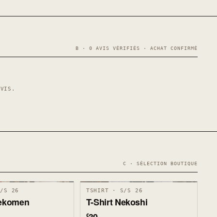
B · 0 AVIS VÉRIFIÉS · ACHAT CONFIRMÉ
AVIS.
C · SÉLECTION BOUTIQUE
S/S 26
TSHIRT · S/S 26
Nekomen
T-Shirt Nekoshi
€