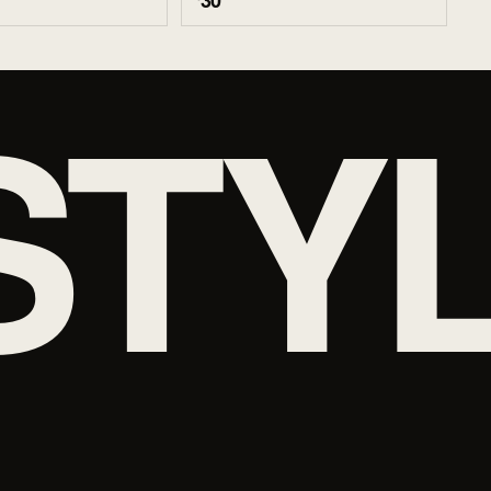
30
STY