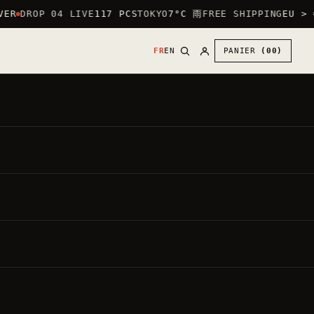
ER
DROP 04 LIVE
117 PCS
TOKYO
7°C 雨
FREE SHIPPING
EU > €
FR
EN
PANIER
(00)
30
€
●
,00
PRIX DIRECT
TVA INCLUSE ·
20.00%
PAR DÉFAUT : LOGO CŒUR (POITRINE) +
GRAND LOGO AU DOS.
METTRE LE GRAND LOGO DEVANT —
GRATUIT
Chaque vêtement est fait à la commande.