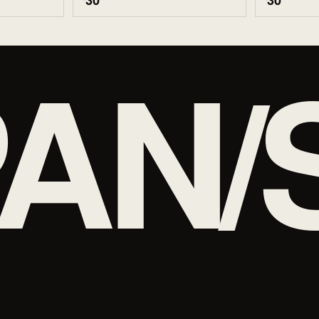
30
30
AN/