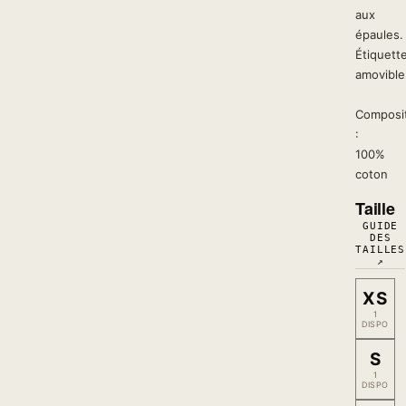
aux
épaules.
Étiquett
amovible
Composi
:
100%
coton
Taille
GUIDE
DES
TAILLES
↗
XS
1
DISPO
S
1
DISPO