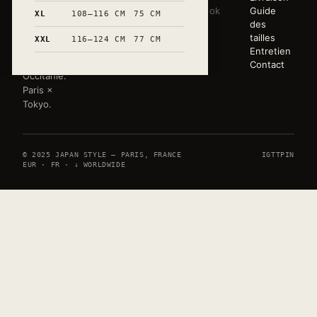
éditée en
Sweats
Lookbook
Guide
XL
108–116 CM
75 CM
très petites
Tote bags
Atelier
des
séries.
Mugs
Press
tailles
XXL
116–124 CM
77 CM
Marquée à
Toute la
Entretien
la main en
boutique
Contact
Occitanie.
Paris ×
Tokyo.
© 2025 JAPAN STYLE — PARIS, FRANCE
IG
TT
PIN
EUR · FR · ↓ WORLDWIDE