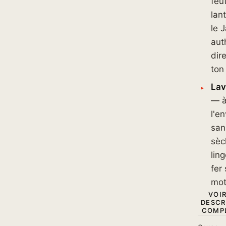
feu
lan
le 
aut
dir
ton
Lav
— 
l'en
san
sèc
lin
fer 
mot
VOIR
DESCR
COMPL