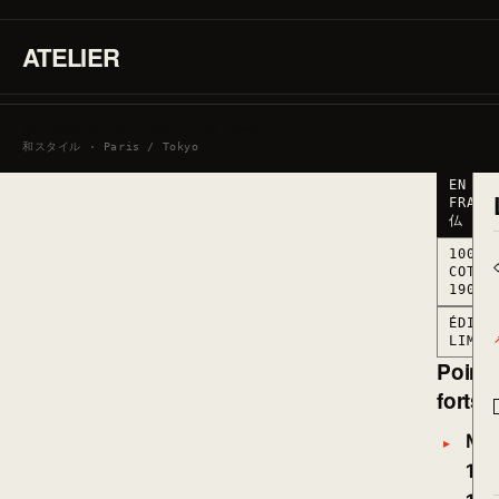
190G/M
·
MARQUÉ
ATELIER
EN
FRANCE
● STO
BAS ·
SE CONNECTER / CRÉER UN COMPTE
RESTA
和スタイル · Paris / Tokyo
MARQU
EN
FRANC
仏
100%
COTON
190G/
ÉDITI
LIMIT
Point
forts
Mat
100