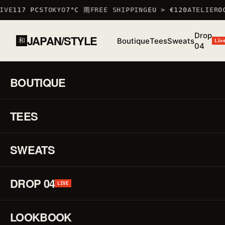
VE
117 PCS
TOKYO
7°C 雨
FREE SHIPPING
EU > €120
ATELIER
OC
Drop
JAPAN/STYLE
Boutique
Tees
Sweats
和
Liv
04
ACCUEIL
/
BOUTIQUE
/
TSHIRTS
/
T-SHIRT SUSHIYA
BOUTIQUE
01 / 03
S/S 26
·
TEES
STOCK BAS · 6 RESTANTS
♡
TSHIRT
T-
↗
Shi
SWEATS
Su
DROP 04
LIVE
RÉF.
TSHIRT
·
LOOKBOOK
100%
COTON