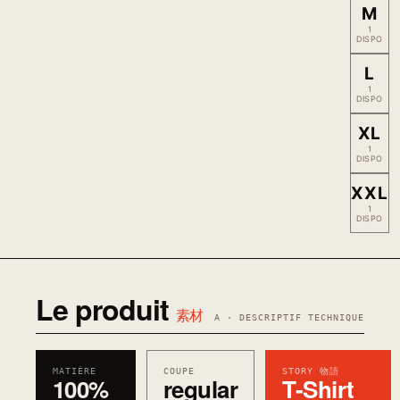
M
1
DISPO
L
1
DISPO
XL
1
DISPO
XXL
1
DISPO
Le produit
素材
A · DESCRIPTIF TECHNIQUE
MATIÈRE
COUPE
STORY 物語
100%
regular
T-Shirt