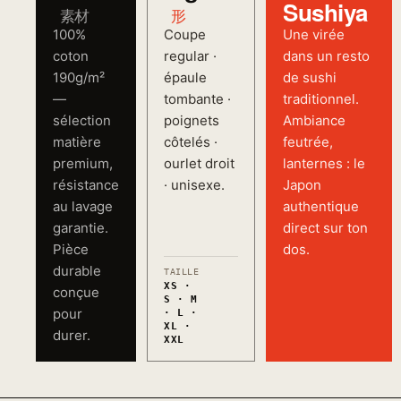
Sushiya
素材
形
100%
Coupe
Une virée
coton
regular ·
dans un resto
190g/m²
épaule
de sushi
—
tombante ·
traditionnel.
sélection
poignets
Ambiance
matière
côtelés ·
feutrée,
premium,
ourlet droit
lanternes : le
résistance
· unisexe.
Japon
au lavage
authentique
garantie.
direct sur ton
Pièce
dos.
durable
TAILLE
XS ·
conçue
S · M
pour
· L ·
XL ·
durer.
XXL