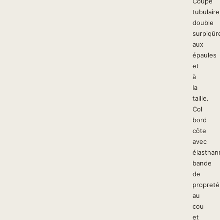
Coupe
tubulaire
double
surpiqûr
aux
épaules
et
à
la
taille.
Col
bord
côte
avec
élasthan
bande
de
propreté
au
cou
et