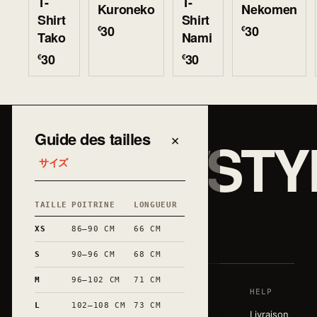
T-
T-
Kuroneko
Nekomen
Shirt
Shirt
30
30
€
€
Tako
Nami
30
30
€
€
JAPAN/STY
Guide des tailles
×
サイズ
TAILLE
POITRINE
LONGUEUR
和
XS
86–90 CM
66 CM
S
90–96 CM
68 CM
M
96–102 CM
71 CM
SHOP
HOUSE
HELP
Une garde-
L
102–108 CM
73 CM
robe sobre,
T-shirts
Story
Livraison