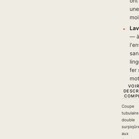
ont
une
moit
Lav
— 
l'en
san
lin
fer 
mot
VOIR
DESCR
COMPL
Coupe
tubulaire
double
surpiqûr
aux