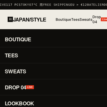
VE
117 PCS
TOKYO
7°C 雨
FREE SHIPPING
EU > €120
ATELIER
OC
Drop
JAPAN/STYLE
Boutique
Tees
Sweats
和
Liv
04
ACCUEIL
/
BOUTIQUE
/
TSHIRTS
/
T-SHIRT SAGITTAIRE
BOUTIQUE
01 / 03
S/S 26
·
TEES
STOCK BAS · 6 RESTANTS
♡
TSHIRT
T-
↗
Shi
SWEATS
Sag
DROP 04
LIVE
RÉF.
TSHIRT
·
LOOKBOOK
100%
COTON