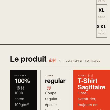
DISPO
XL
1
DISPO
XXL
1
DISPO
Le produit
素材
A · DESCRIPTIF TECHNIQUE
MATIÈRE
COUPE
STORY 物語
100%
regular
T-Shirt
Sagittaire
素材
形
100%
Coupe
Libre,
coton
regular ·
aventurier,
190g/m²
épaule
toujours en