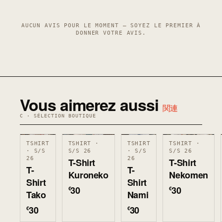
AUCUN AVIS POUR LE MOMENT — SOYEZ LE PREMIER À
DONNER VOTRE AVIS.
Vous aimerez aussi
関連
C · SÉLECTION BOUTIQUE
TSHIRT
TSHIRT ·
TSHIRT
TSHIRT ·
· S/S
S/S 26
· S/S
S/S 26
26
26
T-Shirt
T-Shirt
T-
T-
Kuroneko
Nekomen
Shirt
Shirt
30
30
€
€
Tako
Nami
30
30
€
€