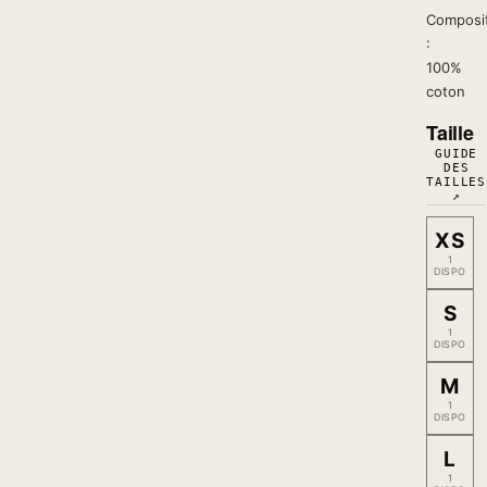
Composi
:
100%
coton
Taille
GUIDE
DES
TAILLES
↗
XS
1
DISPO
S
1
DISPO
M
1
DISPO
L
1