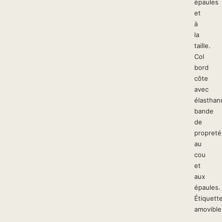
épaules
et
à
la
taille.
Col
bord
côte
avec
élasthan
bande
de
propreté
au
cou
et
aux
épaules.
Étiquett
amovible