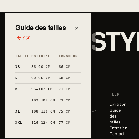
JAPAN/STY
Guide des tailles
×
サイズ
TAILLE
POITRINE
LONGUEUR
和
XS
86–90 CM
66 CM
S
90–96 CM
68 CM
M
96–102 CM
71 CM
SHOP
HOUSE
HELP
Une garde-
L
102–108 CM
73 CM
robe sobre,
T-shirts
Story
Livraison
éditée en
Sweats
Lookbook
Guide
XL
108–116 CM
75 CM
très petites
Tote bags
Atelier
des
séries.
Mugs
Press
tailles
XXL
116–124 CM
77 CM
Marquée à
Toute la
Entretien
la main en
boutique
Contact
Occitanie.