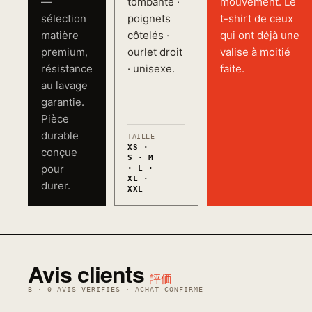
—
tombante ·
mouvement. Le
sélection
poignets
t-shirt de ceux
matière
côtelés ·
qui ont déjà une
premium,
ourlet droit
valise à moitié
résistance
· unisexe.
faite.
au lavage
garantie.
Pièce
durable
TAILLE
XS ·
conçue
S · M
pour
· L ·
XL ·
durer.
XXL
Avis clients
評価
B · 0 AVIS VÉRIFIÉS · ACHAT CONFIRMÉ