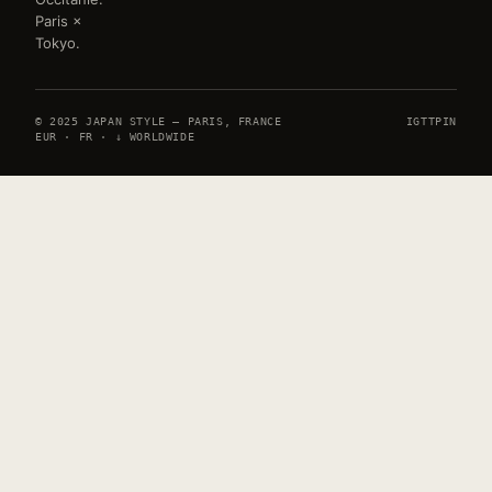
Paris ×
Tokyo.
© 2025 JAPAN STYLE — PARIS, FRANCE
IG
TT
PIN
EUR · FR · ↓ WORLDWIDE