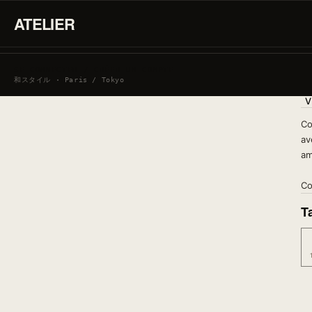
ATELIER
SE CONNECTER / CRÉER UN COMPTE
和スタイル · Paris / Tokyo
V
Co
av
am
Co
Ta