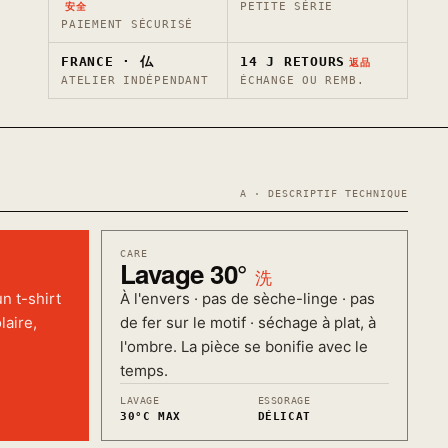
PETITE SÉRIE
安全
PAIEMENT SÉCURISÉ
FRANCE · 仏
14 J RETOURS
返品
ATELIER INDÉPENDANT
ÉCHANGE OU REMB.
A · DESCRIPTIF TECHNIQUE
CARE
Lavage 30°
洗
n t-shirt
À l'envers · pas de sèche-linge · pas
laire,
de fer sur le motif · séchage à plat, à
l'ombre. La pièce se bonifie avec le
temps.
LAVAGE
ESSORAGE
30°C MAX
DÉLICAT