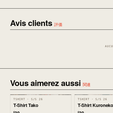
Avis clients
評価
AUCU
Vous aimerez aussi
関連
TSHIRT · S/S 26
TSHIRT · S/S 26
T-Shirt Tako
T-Shirt Kuronek
€
€