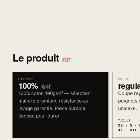
Le produit
素材
MATIÈRE
COUPE
100%
regul
素材
100% coton 190g/m² — sélection
Coupe reg
matière premium, résistance au
poignets c
lavage garantie. Pièce durable
unisexe.
conçue pour durer.
TAILLE
XS · S · 
XL · XXL