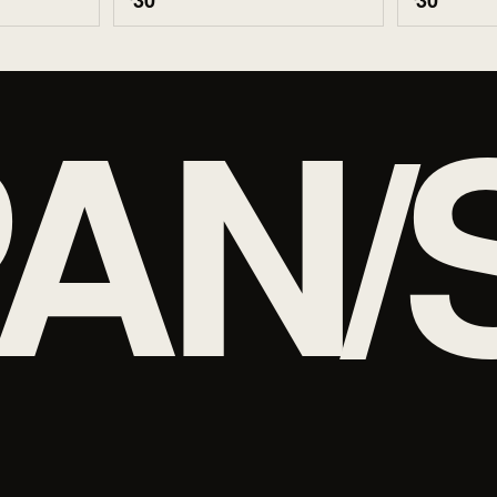
30
30
AN/