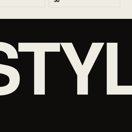
30
STY