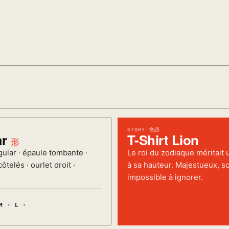
STORY 物語
ar
T-Shirt Lion
形
ular · épaule tombante ·
Le roi du zodiaque méritait u
ôtelés · ourlet droit ·
à sa hauteur. Majestueux, so
impossible à ignorer.
M · L ·