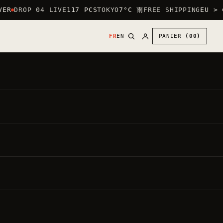
ER
DROP 04 LIVE
117 PCS
TOKYO
7°C 雨
FREE SHIPPING
EU > €
FR
EN
PANIER
(00)
30
€
●
,00
PRIX DIRECT
TVA INCLUSE ·
20.00%
PAR DÉFAUT : LOGO CŒUR (POITRINE) +
GRAND LOGO AU DOS.
METTRE LE GRAND LOGO DEVANT —
GRATUIT
Chaque vêtement est fait à la commande.