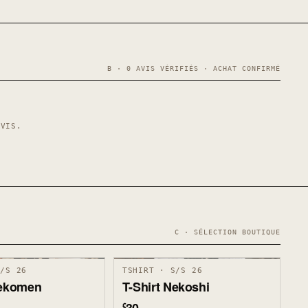
B · 0 AVIS VÉRIFIÉS · ACHAT CONFIRMÉ
AVIS.
C · SÉLECTION BOUTIQUE
S/S 26
TSHIRT · S/S 26
Nekomen
T-Shirt Nekoshi
€