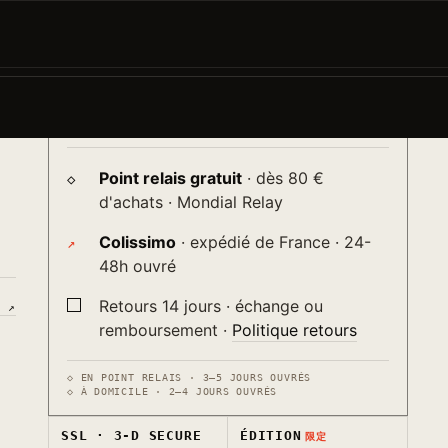
AJOUTER AU PANIER
−
+
→
♡
ur
Livraison
送り
Point relais gratuit
· dès 80 €
d'achats · Mondial Relay
Colissimo
· expédié de France · 24-
48h ouvré
Retours 14 jours · échange ou
S ↗
remboursement ·
Politique retours
◇ EN POINT RELAIS · 3–5 JOURS OUVRÉS
◇ À DOMICILE · 2–4 JOURS OUVRÉS
SSL · 3-D SECURE
ÉDITION
限定