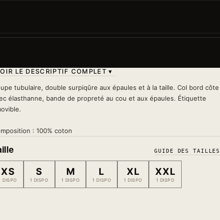
Le roi du zodiaque méritait un t-shirt à sa hauteur.
Majestueux, solaire, impossible à ignorer.
Lavage 30°
— à l'envers, sans sèche-linge, sans fer s
le motif
OIR LE DESCRIPTIF COMPLET ▾
upe tubulaire, double surpiqûre aux épaules et à la taille. Col bord côte
ec élasthanne, bande de propreté au cou et aux épaules. Étiquette
ovible.
mposition : 100% coton
ille
GUIDE DES TAILLE
XS
S
M
L
XL
XXL
1 DISPO
1 DISPO
1 DISPO
1 DISPO
1 DISPO
1 DISPO