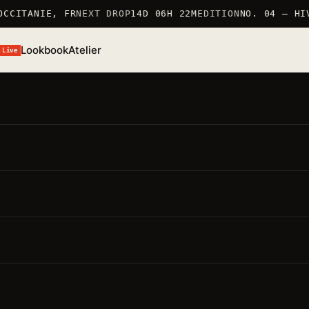
CCITANIE, FR
NEXT DROP
14D 06H 22M
EDITION
NO. 04 — HIV
Lookbook
Atelier
Live
/S 26 · TSHIRT
T-Shirt Lion
ÉF. TSHIRT_LION · 100% COTON 190G/M² · MARQUÉ EN
RANCE
● STOCK BAS · 6 RESTANTS
MARQUÉ EN FRANCE 仏
100% COTON 190G/M²
ÉDITION LIMITÉE
oints forts
要点
Matière · 100% coton 190g/m²
— production soignée,
pièce durable
Coupe · regular
— unisexe, épaule tombante