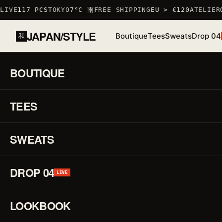
LIVE
117 PCS
TOKYO
7°C 雨
FREE SHIPPING
EU > €120
ATELIER
O
JAPAN/STYLE
Boutique
Tees
Sweats
Drop 04
和
ACCUEIL
/
BOUTIQUE
/
TSHIRTS
/
T-SHIRT LION
BOUTIQUE
01 / 03
S
TEES
STOCK BAS · 6 RESTANTS
♡
↗
R
F
SWEATS
DROP 04
P
LIVE
LOOKBOOK