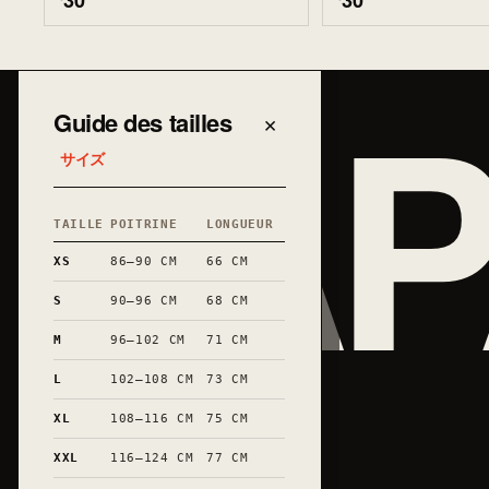
30
30
JAP
Guide des tailles
×
サイズ
TAILLE
POITRINE
LONGUEUR
XS
86–90 CM
66 CM
S
90–96 CM
68 CM
M
96–102 CM
71 CM
L
102–108 CM
73 CM
XL
108–116 CM
75 CM
XXL
116–124 CM
77 CM