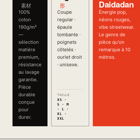
Daidadan
素材
形
100%
Coupe
Énergie pop,
coton
regular ·
néons rouges,
190g/m²
épaule
vibe streetwear.
—
tombante ·
Le genre de
sélection
poignets
pièce qu'on
matière
côtelés ·
remarque à 10
premium,
ourlet droit
mètres.
résistance
· unisexe.
au lavage
garantie.
Pièce
durable
TAILLE
XS ·
conçue
S · M
pour
· L ·
XL ·
durer.
XXL