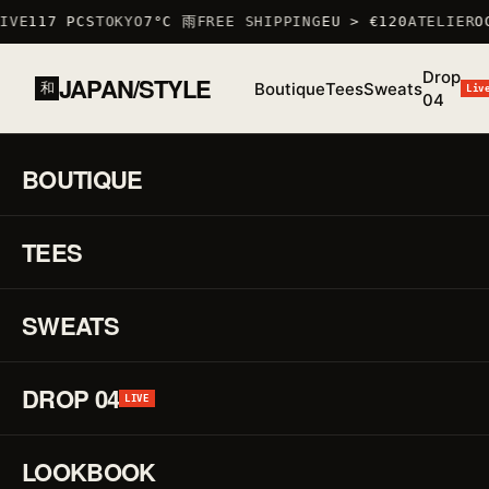
VE
117 PCS
TOKYO
7°C 雨
FREE SHIPPING
EU > €120
ATELIER
OC
Drop
JAPAN/STYLE
Boutique
Tees
Sweats
和
Liv
04
ACCUEIL
/
BOUTIQUE
/
TSHIRTS
/
T-SHIRT DAIDADAN
BOUTIQUE
01 / 03
S/S 26
·
TEES
STOCK BAS · 6 RESTANTS
♡
TSHIRT
T-
↗
Shi
SWEATS
Da
DROP 04
LIVE
RÉF.
TSHIRT
·
LOOKBOOK
100%
COTON