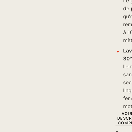
Le 
de 
qu'
rem
à 1
mèt
La
30°
l'en
san
sèc
lin
fer 
mot
VOIR
DESCR
COMPL