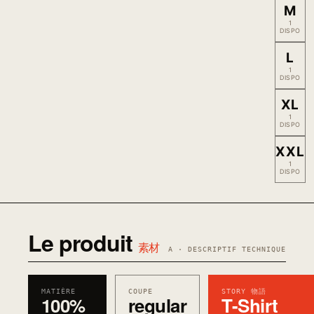
M
1
DISPO
L
1
DISPO
XL
1
DISPO
XXL
1
DISPO
Le produit
素材
A · DESCRIPTIF TECHNIQUE
MATIÈRE
COUPE
STORY 物語
100%
regular
T-Shirt