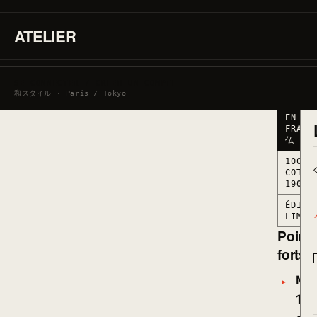
190G/M
·
MARQUÉ
ATELIER
EN
FRANCE
● STO
BAS ·
SE CONNECTER / CRÉER UN COMPTE
RESTA
和スタイル · Paris / Tokyo
MARQU
EN
FRANC
仏
100%
COTON
190G/
ÉDITI
LIMIT
Point
forts
Mat
10