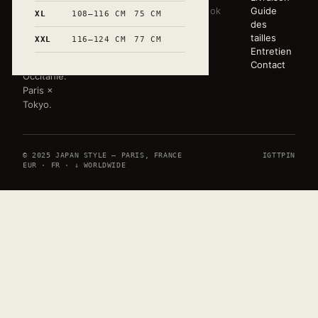
éditée en
Sweats
Lookbook
Guide
XL
108–116 CM
75 CM
très petites
Tote bags
Atelier
des
séries.
Mugs
Press
tailles
XXL
116–124 CM
77 CM
Marquée à
Toute la
Entretien
la main en
boutique
Contact
Occitanie.
Paris ×
Tokyo.
© 2025 JAPAN STYLE — PARIS, FRANCE
IG
TT
PIN
EUR · FR · ↓ WORLDWIDE