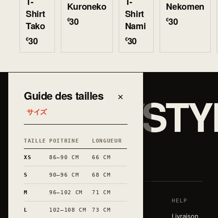
T-
T-
Kuroneko
Nekomen
Shirt
Shirt
30
30
€
€
Tako
Nami
30
30
€
€
JAPAN/STY
Guide des tailles
×
サイズ
TAILLE
POITRINE
LONGUEUR
和
XS
86–90 CM
66 CM
S
90–96 CM
68 CM
M
96–102 CM
71 CM
SHOP
HOUSE
HELP
Une garde-
L
102–108 CM
73 CM
robe sobre,
T-shirts
Story
Livraison