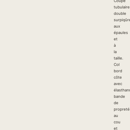
Coupe
tubulaire
double
surpiqûr
aux
épaules
et
à
la
taille.
Col
bord
côte
avec
élasthan
bande
de
propreté
au
cou
et