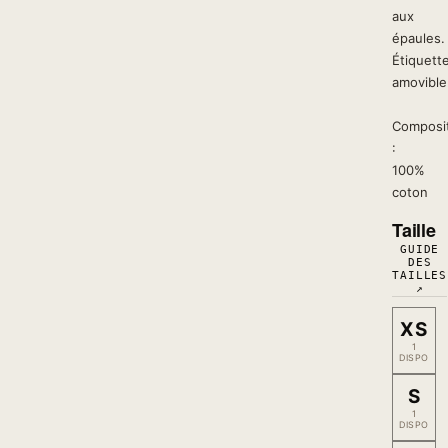
aux
épaules.
Étiquett
amovible
Composi
:
100%
coton
Taille
GUIDE
DES
TAILLES
↗
XS
1
DISPO
S
1
DISPO