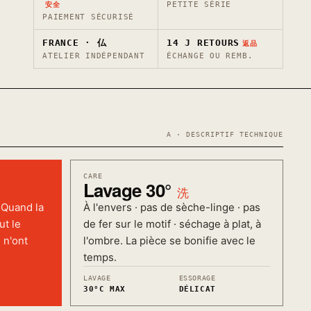
PETITE SÉRIE
安全
PAIEMENT SÉCURISÉ
FRANCE · 仏
14 J RETOURS
返品
ATELIER INDÉPENDANT
ÉCHANGE OU REMB.
A · DESCRIPTIF TECHNIQUE
CARE
Lavage 30°
洗
 Quand la
À l'envers · pas de sèche-linge · pas
ut le
de fer sur le motif · séchage à plat, à
 n'ont
l'ombre. La pièce se bonifie avec le
temps.
LAVAGE
ESSORAGE
30°C MAX
DÉLICAT