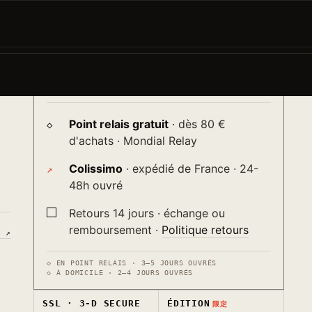
AJOUTER AU PANIER
−
+
→
♡
Livraison
ur
送り
Point relais gratuit
· dès 80 €
d'achats · Mondial Relay
Colissimo
· expédié de France · 24-
48h ouvré
Retours 14 jours · échange ou
remboursement ·
Politique retours
S ↗
◇ EN POINT RELAIS · 3–5 JOURS OUVRÉS
◇ À DOMICILE · 2–4 JOURS OUVRÉS
SSL · 3-D SECURE
ÉDITION
限定