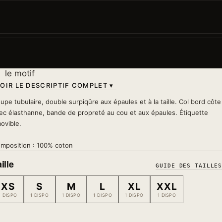
Minimal, élégant, percutant. Quand la calligraphie
japonaise fait tout le boulot. Pour les puristes qui n'ont
besoin de...
Lavage 30°
— à l'envers, sans sèche-linge, sans fer s
le motif
OIR LE DESCRIPTIF COMPLET ▾
upe tubulaire, double surpiqûre aux épaules et à la taille. Col bord côte
ec élasthanne, bande de propreté au cou et aux épaules. Étiquette
ovible.
mposition : 100% coton
ille
GUIDE DES TAILLE
XS
S
M
L
XL
XXL
1 DISPO
1 DISPO
1 DISPO
1 DISPO
1 DISPO
1 DISPO