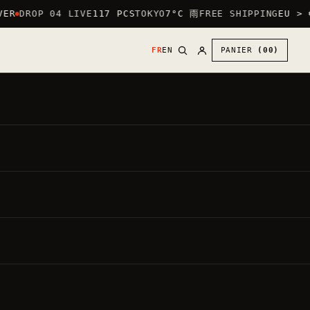
ER
DROP 04 LIVE
117 PCS
TOKYO
7°C 雨
FREE SHIPPING
EU > €
FR
EN
PANIER
(00)
30
€
●
,00
PRIX DIRECT
TVA INCLUSE ·
20.00%
PAR DÉFAUT : LOGO CŒUR (POITRINE) +
GRAND LOGO AU DOS.
METTRE LE GRAND LOGO DEVANT —
GRATUIT
Chaque vêtement est fait à la commande.