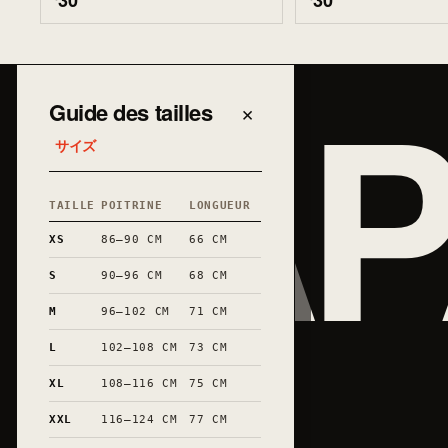
30
30
JAP
Guide des tailles
×
サイズ
TAILLE
POITRINE
LONGUEUR
XS
86–90 CM
66 CM
S
90–96 CM
68 CM
M
96–102 CM
71 CM
L
102–108 CM
73 CM
XL
108–116 CM
75 CM
XXL
116–124 CM
77 CM