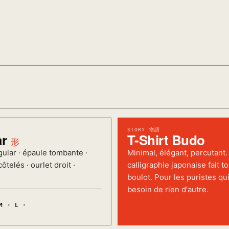
STORY 物語
ar
T-Shirt Budo
形
ular · épaule tombante ·
Minimal, élégant, percutant.
ôtelés · ourlet droit ·
calligraphie japonaise fait to
boulot. Pour les puristes qui
besoin de rien d'autre.
M · L ·