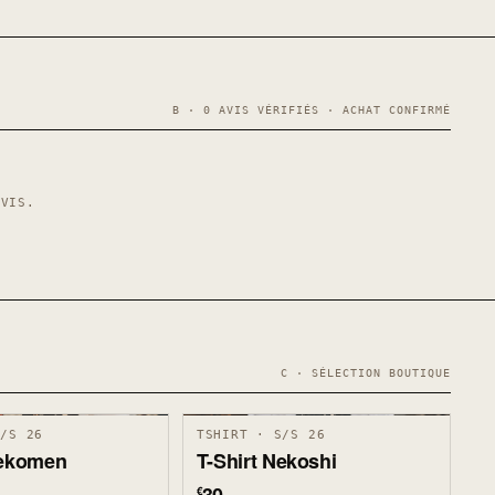
B · 0 AVIS VÉRIFIÉS · ACHAT CONFIRMÉ
AVIS.
C · SÉLECTION BOUTIQUE
S/S 26
TSHIRT · S/S 26
Nekomen
T-Shirt Nekoshi
€