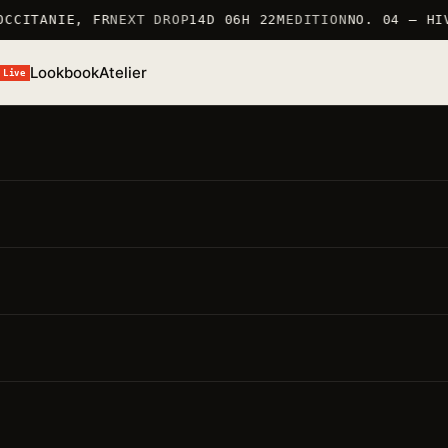
CCITANIE, FR
NEXT DROP
14D 06H 22M
EDITION
NO. 04 — HIV
Lookbook
Atelier
Live
/S 26 · TSHIRT
T-Shirt Budo
ÉF. TSHIRT_BUDO · 100% COTON 190G/M² · MARQUÉ EN
RANCE
● STOCK BAS · 6 RESTANTS
MARQUÉ EN FRANCE 仏
100% COTON 190G/M²
ÉDITION LIMITÉE
oints forts
要点
Matière · 100% coton 190g/m²
— production soignée,
pièce durable
Coupe · regular
— unisexe, épaule tombante