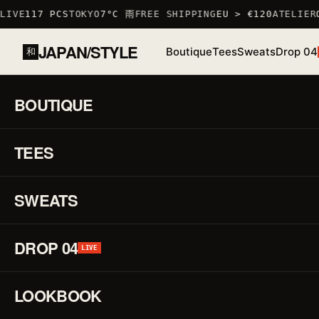
IVE
117 PCS
TOKYO
7°C 雨
FREE SHIPPING
EU > €120
ATELIER
O
JAPAN/STYLE
Boutique
Tees
Sweats
Drop 04
和
ACCUEIL
/
BOUTIQUE
/
TSHIRTS
/
T-SHIRT BUDO
BOUTIQUE
01 / 03
S
TEES
STOCK BAS · 6 RESTANTS
♡
↗
R
F
SWEATS
DROP 04
P
LIVE
LOOKBOOK