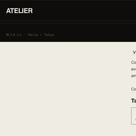
ATELIER
SE CONNECTER / CRÉER UN COMPTE
和スタイル · Paris / Tokyo
V
Co
av
am
Co
Ta