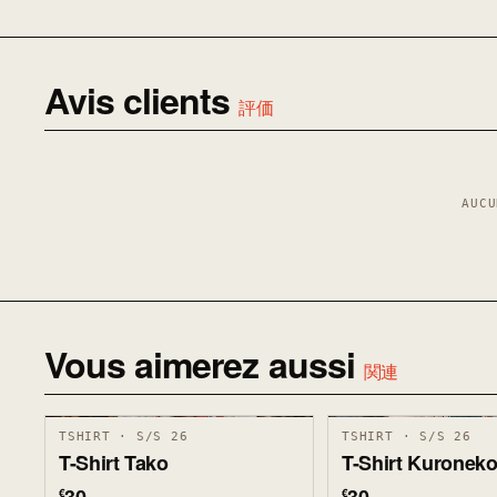
Avis clients
評価
AUCU
Vous aimerez aussi
関連
TSHIRT · S/S 26
TSHIRT · S/S 26
T-Shirt Tako
T-Shirt Kuronek
€
€