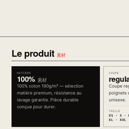
Le produit
素材
MATIÈRE
COUPE
100%
regul
素材
100% coton 190g/m² — sélection
Coupe reg
matière premium, résistance au
poignets c
lavage garantie. Pièce durable
unisexe.
conçue pour durer.
TAILLE
XS · S · 
XL · XXL