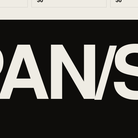
30
30
AN/