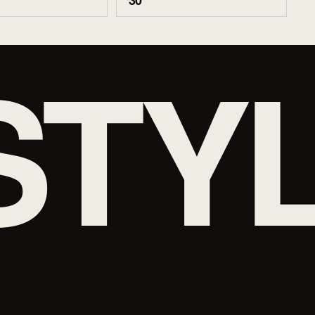
30
STY