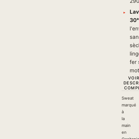
290
La
30°
l'en
san
sèc
lin
fer 
mot
VOIR
DESCR
COMPL
Sweat
marqué
à
la
main
en