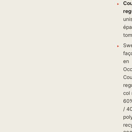
Cou
reg
uni
épa
tom
Sw
faç
en
Occ
Co
regu
col
60%
/ 4
pol
rec