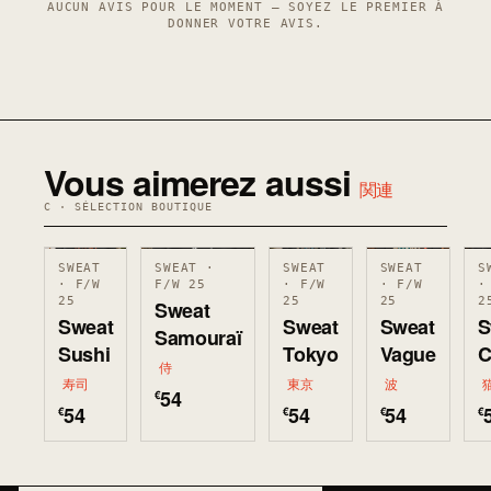
AUCUN AVIS POUR LE MOMENT — SOYEZ LE PREMIER À
DONNER VOTRE AVIS.
Vous aimerez aussi
関連
C · SÉLECTION BOUTIQUE
SWEAT
SWEAT ·
SWEAT
SWEAT
S
· F/W
F/W 25
· F/W
· F/W
·
25
25
25
2
Sweat
Sweat
Sweat
Sweat
S
Samouraï
Sushi
Tokyo
Vague
C
侍
寿司
東京
波
54
€
54
54
54
€
€
€
€