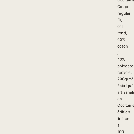
Occitanie
Coupe
regular
fit,
col
rond,
60%
coton
/
40%
polyeste
recyclé,
290g/m²
Fabriqué
artisana
en
Occitanie
édition
limitée
à
100