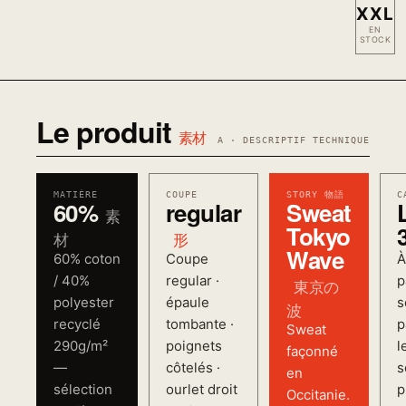
XXL
EN
STOCK
Le produit
素材
A · DESCRIPTIF TECHNIQUE
MATIÈRE
COUPE
STORY 物語
C
60%
regular
Sweat
素
Tokyo
材
形
Wave
60% coton
Coupe
À
/ 40%
regular ·
p
東京の
polyester
épaule
s
波
recyclé
tombante ·
p
Sweat
290g/m²
poignets
l
façonné
—
côtelés ·
s
en
sélection
ourlet droit
p
Occitanie.