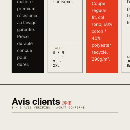
matière
· unisexe.
l
Coupe
premium,
p
regular
résistance
b
fit, col
au lavage
l
rond, 60%
garantie.
coton /
Pièce
40%
durable
polyester
TAILLE
conçue
recyclé,
S · M
pour
· L ·
L
290g/m².
XL ·
3
durer.
XXL
M
Avis clients
評価
B · 0 AVIS VÉRIFIÉS · ACHAT CONFIRMÉ