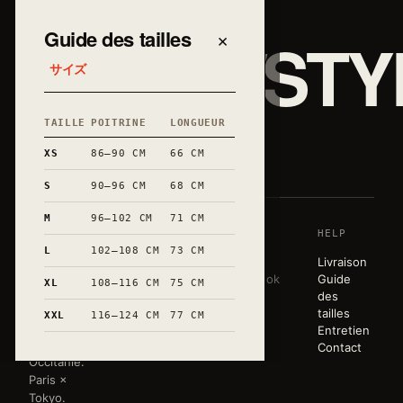
JAPAN/STY
Guide des tailles
×
サイズ
TAILLE
POITRINE
LONGUEUR
和
XS
86–90 CM
66 CM
S
90–96 CM
68 CM
M
96–102 CM
71 CM
SHOP
HOUSE
HELP
Une garde-
L
102–108 CM
73 CM
robe sobre,
T-shirts
Story
Livraison
éditée en
Sweats
Lookbook
Guide
XL
108–116 CM
75 CM
très petites
Tote bags
Atelier
des
séries.
Mugs
Press
tailles
XXL
116–124 CM
77 CM
Marquée à
Toute la
Entretien
la main en
boutique
Contact
Occitanie.
Paris ×
Tokyo.