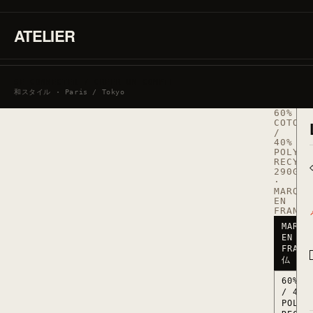
の
ATELIER
波
SE CONNECTER / CRÉER UN COMPTE
RÉF.
和スタイル · Paris / Tokyo
SWEAT_
·
60%
COTON
/
40%
POLYES
RECYCL
290G/M
·
MARQUÉ
EN
FRANCE
MARQU
EN
FRANC
仏
60% C
/ 40%
POLYE