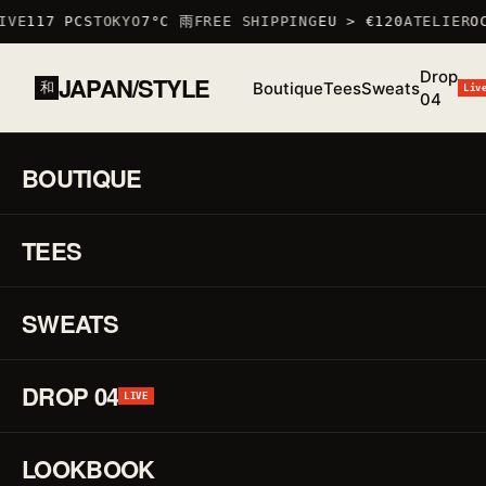
VE
117 PCS
TOKYO
7°C 雨
FREE SHIPPING
EU > €120
ATELIER
OC
Drop
JAPAN/STYLE
Boutique
Tees
Sweats
和
Liv
04
ACCUEIL
/
BOUTIQUE
/
SWEATS
/
SWEAT TOKYO WAVE
東京の波
BOUTIQUE
01 / 01
F/W
25 ·
TEES
♡
SWEAT
Sw
↗
To
SWEATS
Wa
DROP 04
LIVE
東
LOOKBOOK
京