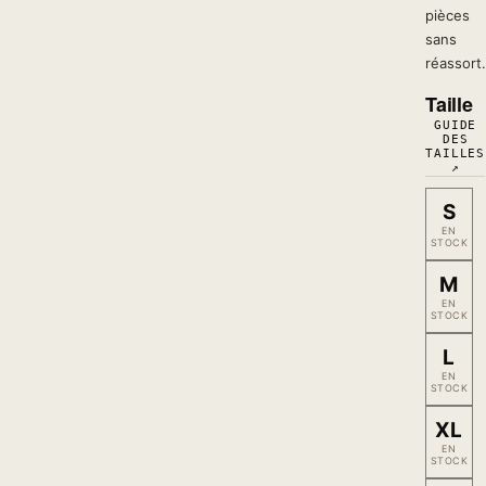
pièces
sans
réassort.
Taille
GUIDE
DES
TAILLES
↗
S
EN
STOCK
M
EN
STOCK
L
EN
STOCK
XL
EN
STOCK