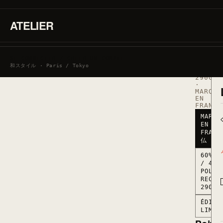
RÉF.
ATELIER
SWEAT_
·
60%
COTON
/
40%
SE CONNECTER / CRÉER UN COMPTE
POLYES
和スタイル · Paris / Tokyo
RECYCL
290G/M
·
MARQUÉ
EN
FRANCE
MARQU
EN
FRANC
仏
60% C
/ 40%
POLYE
RECYC
290G/
ÉDITI
LIMIT