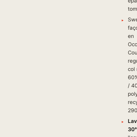
épa
tom
Sw
faç
en
Occ
Co
regu
col
60%
/ 4
pol
rec
290
La
30°