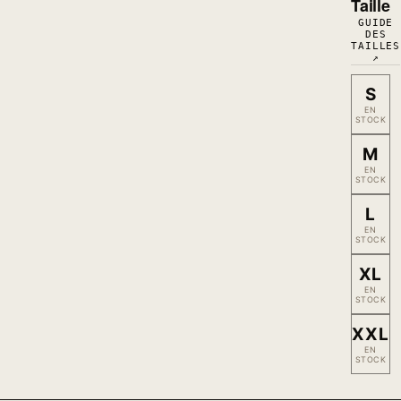
Taille
GUIDE
DES
TAILLES
↗
S
EN
STOCK
M
EN
STOCK
L
EN
STOCK
XL
EN
STOCK
XXL
EN
STOCK