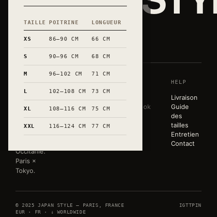
TAILLE
POITRINE
LONGUEUR
和
XS
86–90 CM
66 CM
S
90–96 CM
68 CM
M
96–102 CM
71 CM
SHOP
HOUSE
HELP
Une garde-
L
102–108 CM
73 CM
robe sobre,
T-shirts
Story
Livraison
éditée en
Sweats
Lookbook
Guide
XL
108–116 CM
75 CM
très petites
Tote bags
Atelier
des
séries.
Mugs
Press
tailles
XXL
116–124 CM
77 CM
Marquée à
Toute la
Entretien
la main en
boutique
Contact
Occitanie.
Paris ×
Tokyo.
© 2025 JAPAN STYLE — PARIS, FRANCE
IG
TT
PIN
EUR · FR · ↓ WORLDWIDE