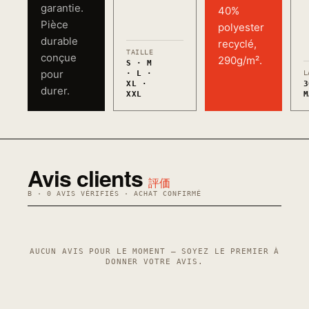
garantie.
40%
Pièce
polyester
durable
recyclé,
TAILLE
conçue
290g/m².
S · M
pour
· L ·
L
XL ·
3
durer.
XXL
M
Avis clients
評価
B · 0 AVIS VÉRIFIÉS · ACHAT CONFIRMÉ
AUCUN AVIS POUR LE MOMENT — SOYEZ LE PREMIER À
DONNER VOTRE AVIS.