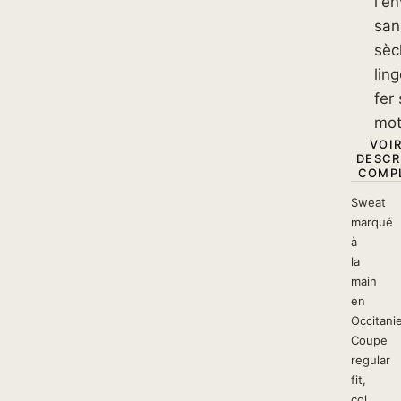
l'en
san
sèc
lin
fer 
mot
VOIR
DESCR
COMPL
Sweat
marqué
à
la
main
en
Occitanie
Coupe
regular
fit,
col