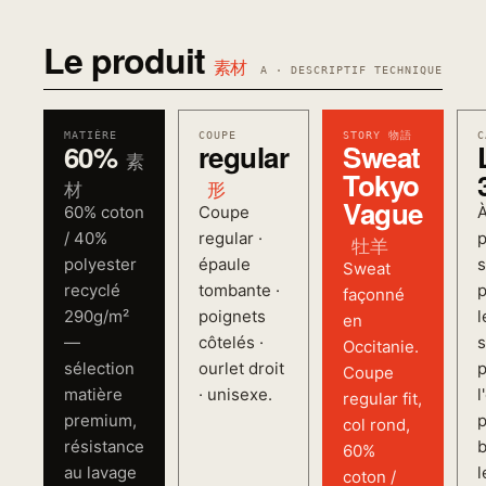
Le produit
素材
A · DESCRIPTIF TECHNIQUE
MATIÈRE
COUPE
STORY 物語
C
60%
regular
Sweat
素
Tokyo
材
形
Vague
60% coton
Coupe
À
/ 40%
regular ·
p
牡羊
polyester
épaule
s
Sweat
recyclé
tombante ·
p
façonné
290g/m²
poignets
l
en
—
côtelés ·
s
Occitanie.
sélection
ourlet droit
p
Coupe
matière
· unisexe.
l
regular fit,
premium,
p
col rond,
résistance
b
60%
au lavage
l
coton /