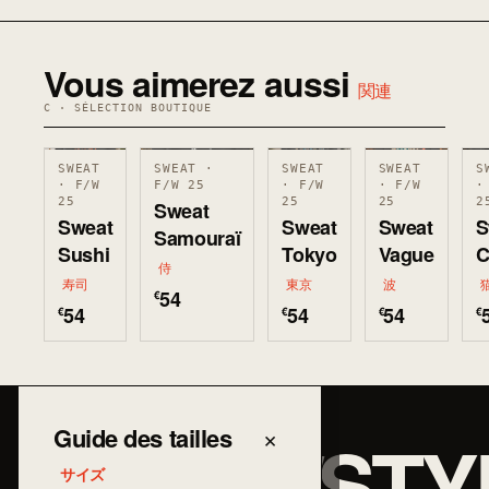
Vous aimerez aussi
関連
C · SÉLECTION BOUTIQUE
SWEAT
SWEAT ·
SWEAT
SWEAT
S
· F/W
F/W 25
· F/W
· F/W
·
25
25
25
2
Sweat
Sweat
Sweat
Sweat
S
Samouraï
Sushi
Tokyo
Vague
C
侍
寿司
東京
波
54
€
54
54
54
€
€
€
€
JAPAN/STY
Guide des tailles
×
サイズ