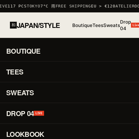
VE
117 PCS
TOKYO
7°C 雨
FREE SHIPPING
EU > €120
ATELIER
OC
Drop
JAPAN/STYLE
Boutique
Tees
Sweats
和
Liv
04
ACCUEIL
/
BOUTIQUE
/
SWEATS
/
SWEAT TOKYO VAGUE
牡羊
BOUTIQUE
01 / 01
F/W
25 ·
TEES
♡
SWEAT
Sw
↗
To
SWEATS
Va
DROP 04
LIVE
牡
LOOKBOOK
羊