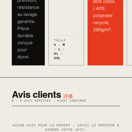
premium,
60% coton
résistance
/ 40%
au lavage
polyester
garantie.
recyclé,
Pièce
290g/m².
durable
TAILLE
conçue
S · M
pour
· L ·
XL ·
durer.
XXL
Avis clients
評価
B · 0 AVIS VÉRIFIÉS · ACHAT CONFIRMÉ
AUCUN AVIS POUR LE MOMENT — SOYEZ LE PREMIER À
DONNER VOTRE AVIS.