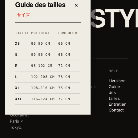
JAPAN/STY
Guide des tailles
×
サイズ
TAILLE
POITRINE
LONGUEUR
和
XS
86–90 CM
66 CM
S
90–96 CM
68 CM
M
96–102 CM
71 CM
SHOP
HOUSE
HELP
Une garde-
L
102–108 CM
73 CM
robe sobre,
T-shirts
Story
Livraison
éditée en
Sweats
Lookbook
Guide
XL
108–116 CM
75 CM
très petites
Tote bags
Atelier
des
séries.
Mugs
Press
tailles
XXL
116–124 CM
77 CM
Marquée à
Toute la
Entretien
la main en
boutique
Contact
Occitanie.
Paris ×
Tokyo.