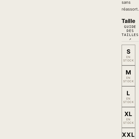
sans
réassort.
Taille
GUIDE
DES
TAILLES
↗
S
EN
STOCK
M
EN
STOCK
L
EN
STOCK
XL
EN
STOCK
XXL