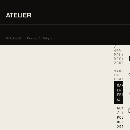
秤
ATELIER
宙
RÉF.
SWEAT_
SE CONNECTER / CRÉER UN COMPTE
·
60%
和スタイル · Paris / Tokyo
COTON
/
40%
POLYES
RECYCL
290G/M
·
MARQUÉ
EN
FRANCE
MARQU
EN
FRANC
仏
60% C
/ 40%
POLYE
RECYC
290G/