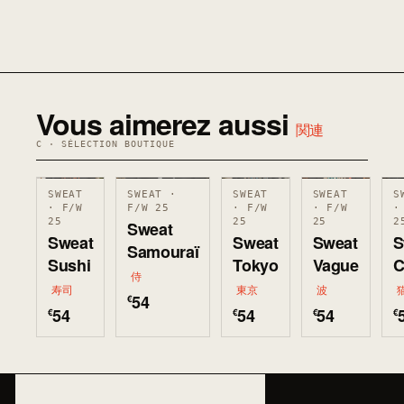
Vous aimerez aussi
関連
C · SÉLECTION BOUTIQUE
SWEAT
SWEAT ·
SWEAT
SWEAT
S
· F/W
F/W 25
· F/W
· F/W
·
25
25
25
2
Sweat
Sweat
Sweat
Sweat
S
Samouraï
Sushi
Tokyo
Vague
C
侍
寿司
東京
波
54
€
54
54
54
€
€
€
€