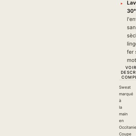
La
30°
l'en
san
sèc
lin
fer 
mot
VOIR
DESCR
COMPL
Sweat
marqué
à
la
main
en
Occitanie
Coupe