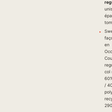
reg
uni
épa
tom
Sw
faç
en
Occ
Co
regu
col
60%
/ 4
pol
rec
290