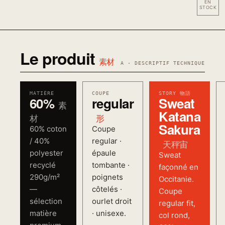
EN
STOCK
Le produit
素材
A · DESCRIPTIF TECHNIQUE
MATIÈRE
COUPE
STORY 物語
60%
regular
Sweat
素
Katana
材
形
Sakura
60% coton
Coupe
/ 40%
regular ·
天秤宙
polyester
épaule
Sweat
recyclé
tombante ·
façonné en
290g/m²
poignets
Occitanie.
—
côtelés ·
Coupe
sélection
ourlet droit
regular fit,
matière
· unisexe.
col rond,