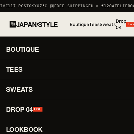
VE
117 PCS
TOKYO
7°C 雨
FREE SHIPPING
EU > €120
ATELIER
OC
Drop
JAPAN/STYLE
Boutique
Tees
Sweats
和
Liv
04
SWEAT KATANA SAKURA
天秤
ACCUEIL
/
BOUTIQUE
/
SWEATS
/
BOUTIQUE
宙
01 / 01
F/W
TEES
25 ·
♡
SWEAT
Sw
↗
SWEATS
Ka
Sa
DROP 04
LIVE
天
LOOKBOOK