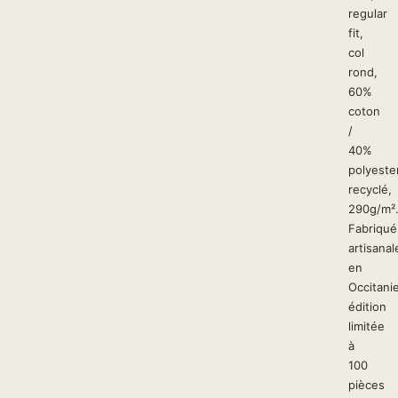
regular
fit,
col
rond,
60%
coton
/
40%
polyeste
recyclé,
290g/m²
Fabriqué
artisana
en
Occitanie
édition
limitée
à
100
pièces